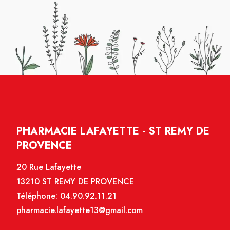
PHARMACIE LAFAYETTE - ST REMY DE
PROVENCE
20 Rue Lafayette
13210 ST REMY DE PROVENCE
Téléphone:
04.90.92.11.21
pharmacie.lafayette13@gmail.com