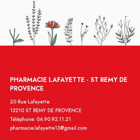
PHARMACIE LAFAYETTE - ST REMY DE
PROVENCE
20 Rue Lafayette
13210 ST REMY DE PROVENCE
Téléphone:
04.90.92.11.21
pharmacie.lafayette13@gmail.com