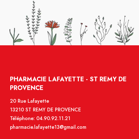
PHARMACIE LAFAYETTE - ST REMY DE
PROVENCE
20 Rue Lafayette
13210 ST REMY DE PROVENCE
Téléphone:
04.90.92.11.21
pharmacie.lafayette13@gmail.com