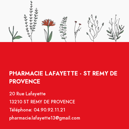
PHARMACIE LAFAYETTE - ST REMY DE
PROVENCE
20 Rue Lafayette
13210 ST REMY DE PROVENCE
Téléphone:
04.90.92.11.21
pharmacie.lafayette13@gmail.com