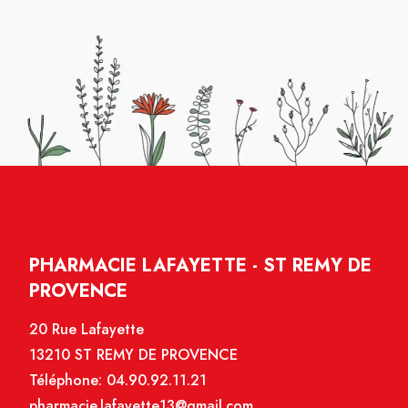
PHARMACIE LAFAYETTE - ST REMY DE
PROVENCE
20 Rue Lafayette
13210 ST REMY DE PROVENCE
Téléphone:
04.90.92.11.21
pharmacie.lafayette13@gmail.com