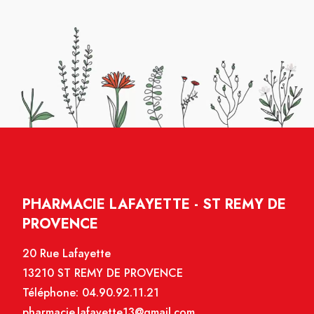
PHARMACIE LAFAYETTE - ST REMY DE
PROVENCE
20 Rue Lafayette
13210 ST REMY DE PROVENCE
Téléphone:
04.90.92.11.21
pharmacie.lafayette13@gmail.com