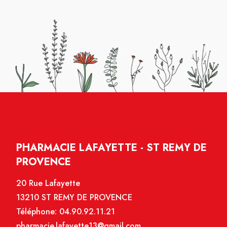
PHARMACIE LAFAYETTE - ST REMY DE
PROVENCE
20 Rue Lafayette
13210 ST REMY DE PROVENCE
Téléphone:
04.90.92.11.21
pharmacie.lafayette13@gmail.com