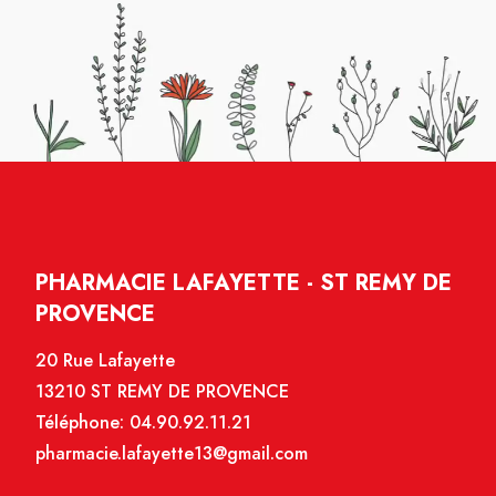
PHARMACIE LAFAYETTE - ST REMY DE
PROVENCE
20 Rue Lafayette
13210 ST REMY DE PROVENCE
Téléphone:
04.90.92.11.21
pharmacie.lafayette13@gmail.com