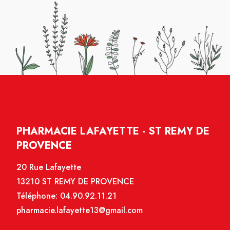
PHARMACIE LAFAYETTE - ST REMY DE
PROVENCE
20 Rue Lafayette
13210 ST REMY DE PROVENCE
Téléphone:
04.90.92.11.21
pharmacie.lafayette13@gmail.com