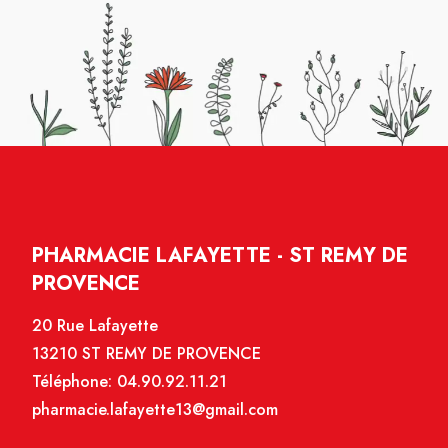
PHARMACIE LAFAYETTE - ST REMY DE
PROVENCE
20 Rue Lafayette
13210 ST REMY DE PROVENCE
Téléphone:
04.90.92.11.21
pharmacie.lafayette13@gmail.com