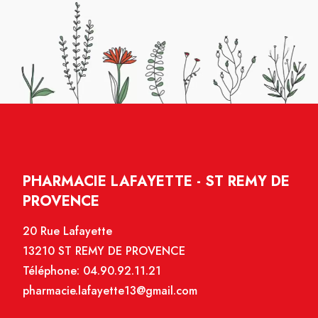
PHARMACIE LAFAYETTE - ST REMY DE
PROVENCE
20 Rue Lafayette
13210 ST REMY DE PROVENCE
Téléphone:
04.90.92.11.21
pharmacie.lafayette13@gmail.com