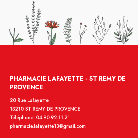
PHARMACIE LAFAYETTE - ST REMY DE
PROVENCE
20 Rue Lafayette
13210 ST REMY DE PROVENCE
Téléphone:
04.90.92.11.21
pharmacie.lafayette13@gmail.com