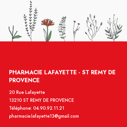
PHARMACIE LAFAYETTE - ST REMY DE
PROVENCE
20 Rue Lafayette
13210 ST REMY DE PROVENCE
Téléphone:
04.90.92.11.21
pharmacie.lafayette13@gmail.com