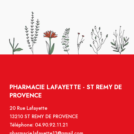
PHARMACIE LAFAYETTE - ST REMY DE
PROVENCE
20 Rue Lafayette
13210 ST REMY DE PROVENCE
Téléphone:
04.90.92.11.21
pharmacie.lafayette13@gmail.com