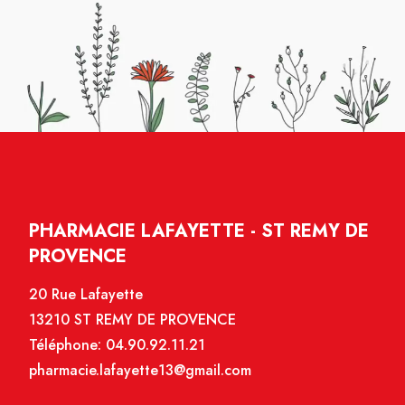
PHARMACIE LAFAYETTE - ST REMY DE
PROVENCE
20 Rue Lafayette
13210 ST REMY DE PROVENCE
Téléphone:
04.90.92.11.21
pharmacie.lafayette13@gmail.com