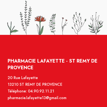
PHARMACIE LAFAYETTE - ST REMY DE
PROVENCE
20 Rue Lafayette
13210 ST REMY DE PROVENCE
Téléphone:
04.90.92.11.21
pharmacie.lafayette13@gmail.com