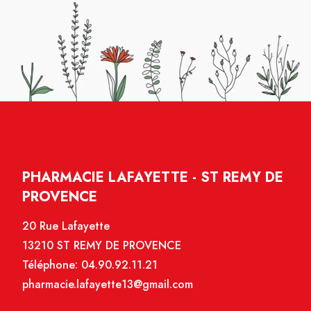
PHARMACIE LAFAYETTE - ST REMY DE
PROVENCE
20 Rue Lafayette
13210 ST REMY DE PROVENCE
Téléphone:
04.90.92.11.21
pharmacie.lafayette13@gmail.com