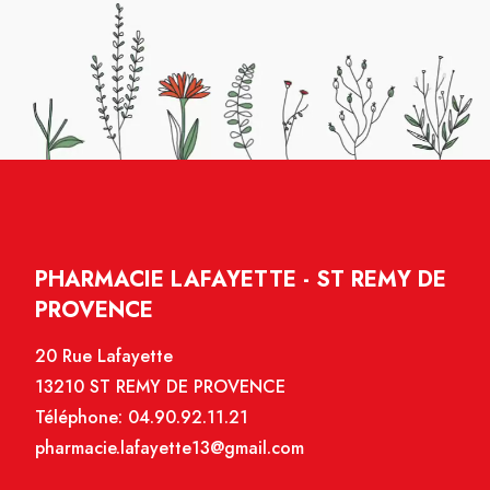
PHARMACIE LAFAYETTE - ST REMY DE
PROVENCE
20 Rue Lafayette
13210 ST REMY DE PROVENCE
Téléphone:
04.90.92.11.21
pharmacie.lafayette13@gmail.com