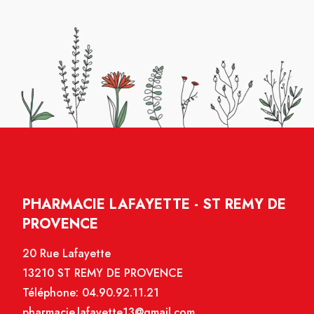
PHARMACIE LAFAYETTE - ST REMY DE
PROVENCE
20 Rue Lafayette
13210 ST REMY DE PROVENCE
Téléphone:
04.90.92.11.21
pharmacie.lafayette13@gmail.com