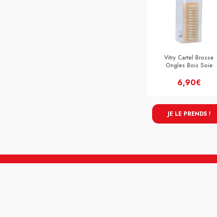
Vitry Cartel Brosse
Ongles Bois Soie
6,90€
JE LE PRENDS !