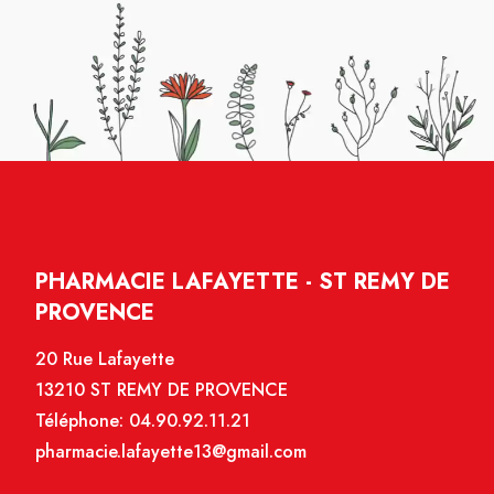
PHARMACIE LAFAYETTE - ST REMY DE
PROVENCE
20 Rue Lafayette
13210 ST REMY DE PROVENCE
Téléphone:
04.90.92.11.21
pharmacie.lafayette13@gmail.com