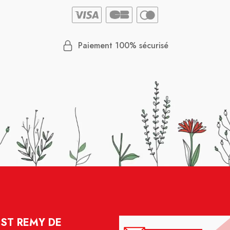
Paiement 100% sécurisé
 ST REMY DE