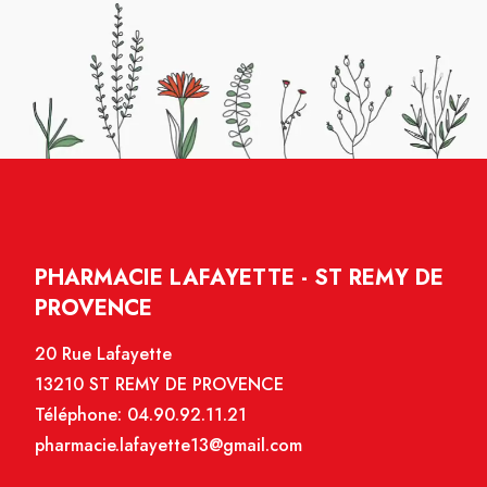
PHARMACIE LAFAYETTE - ST REMY DE
PROVENCE
20 Rue Lafayette
13210 ST REMY DE PROVENCE
Téléphone:
04.90.92.11.21
pharmacie.lafayette13@gmail.com