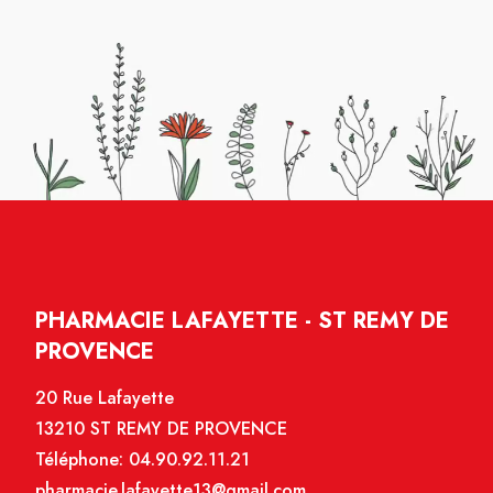
PHARMACIE LAFAYETTE - ST REMY DE
PROVENCE
20 Rue Lafayette
13210 ST REMY DE PROVENCE
Téléphone:
04.90.92.11.21
pharmacie.lafayette13@gmail.com