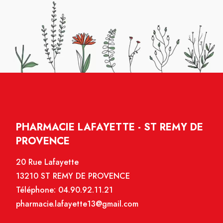
PHARMACIE LAFAYETTE - ST REMY DE
PROVENCE
20 Rue Lafayette
13210 ST REMY DE PROVENCE
Téléphone:
04.90.92.11.21
pharmacie.lafayette13@gmail.com