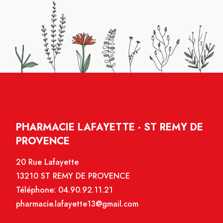
PHARMACIE LAFAYETTE - ST REMY DE
PROVENCE
20 Rue Lafayette
13210 ST REMY DE PROVENCE
Téléphone:
04.90.92.11.21
pharmacie.lafayette13@gmail.com