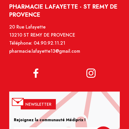
PHARMACIE LAFAYETTE - ST REMY DE
PROVENCE
20 Rue Lafayette
13210 ST REMY DE PROVENCE
Téléphone:
04.90.92.11.21
pharmacie.lafayette13@gmail.com
NEWSLETTER
Rejoignez la communauté Médiprix !