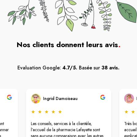
Nos clients donnent leurs avis
.
Evaluation Google:
4.7/5.
Basée sur
38 avis.
Ingrid Damoiseau
★
★
★
★
★
★
★
ont
Les conseils, services à la clientèle,
Très b
anner
l’accueil de la pharmacie Lafayette sont
accueil,
e
sans aucune comparaison avec les autres
explica