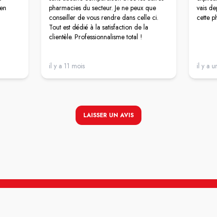
 en
pharmacies du secteur. Je ne peux que
vais d
conseiller de vous rendre dans celle ci.
cette p
Tout est dédié à la satisfaction de la
clientèle. Professionnalisme total !
e
il y a 11 mois
il y a u
LAISSER UN AVIS